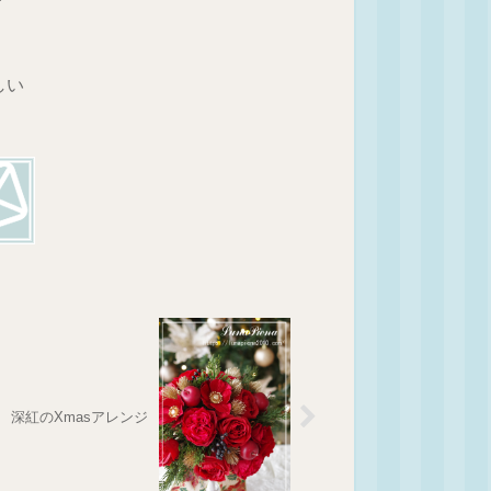
しい
深紅のXmasアレンジ