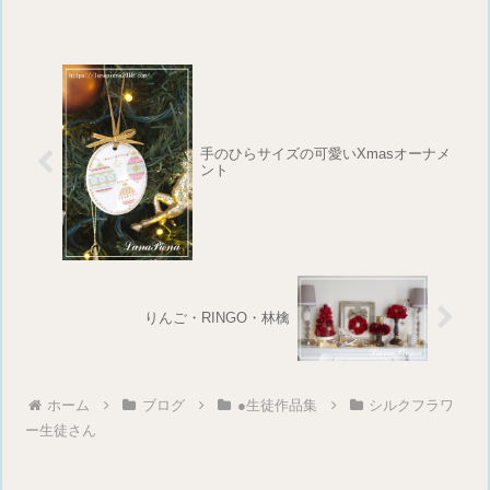
手のひらサイズの可愛いXmasオーナメ
ント
りんご・RINGO・林檎
ホーム
ブログ
●生徒作品集
シルクフラワ
ー生徒さん