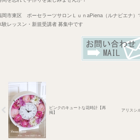
福岡市東区 ポーセラーツサロンＬｕｎaPiena（ルナピエナ）
体験レッスン・新規受講者 募集中です
ピンクのキュートな花時計【再
アリスシ
掲】