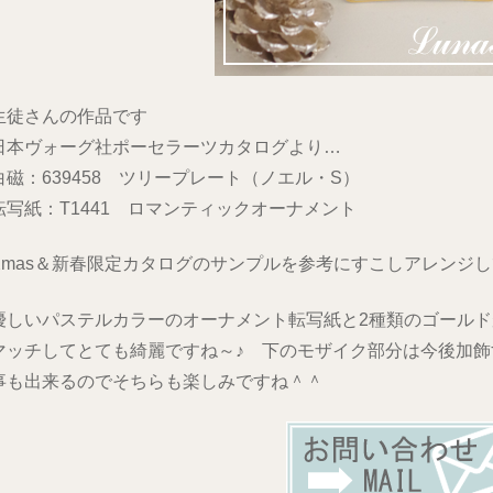
生徒さんの作品です
日本ヴォーグ社ポーセラーツカタログより…
白磁：639458 ツリープレート（ノエル・S）
転写紙：T1441 ロマンティックオーナメント
Xmas＆新春限定カタログのサンプルを参考にすこしアレンジ
優しいパステルカラーのオーナメント転写紙と2種類のゴールド
マッチしてとても綺麗ですね～♪ 下のモザイク部分は今後加飾
事も出来るのでそちらも楽しみですね＾＾