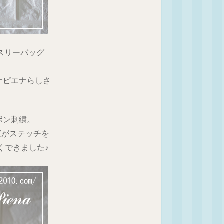
スリーバッグ
ナピエナらしさ
ボン刺繍。
度がステッチを
くできました♪