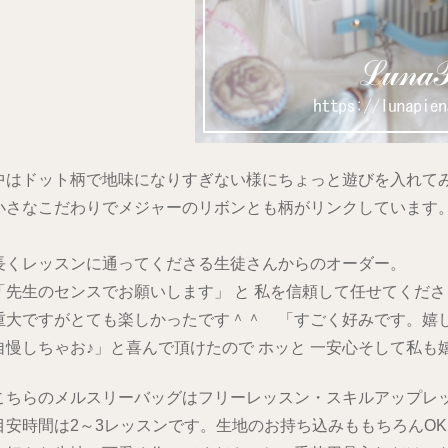
中はドット柄で地味になりすぎない様にちょっと遊びを入れて
小さなこだわりでメジャーのリボンとも柄がリンクしています
長くレッスンに通ってくださる生徒さんからのオーダー。
「先生のセンスでお願いします」 と 私を信頼して任せてくだ
重大ですがとても楽しかったです＾＾ 「すごく好みです。嬉
自慢しちゃお♪」と喜んで頂けたので ホッと 一安心そして私も
こちらのメルスリーバッグはフリーレッスン・スキルアップレ
目安時間は2～3レッスンです。生地のお持ち込みももちろんO