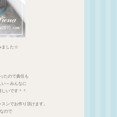
みました☆
。
さったので責任も
しい～みんなに
嬉しいです＾＾
ッスンでお作り頂けます。
Kなので