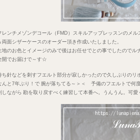
フレンチメゾンデコール（FMD）スキルアップレッスンのメル
＆両面シザーケースのオーダー頂き作成いたしました。
生地のお色とイメージのみで後はお任せでとの事でしたのでル
全開でお届けで～す☆
待ち針などを刺すフエルト部分が寂しかったので久しぶりのリ
なんと7年ぶり！で 腕が落ちてる～＞＜ 予備のフエルトで何
刺しながら 勘を取り戻すべく練習して本番へ。うんうん。可愛