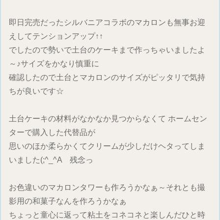
即日完売だったシルバニアコラボのマカロンも無事お迎
えしてテンションアップ↑↑
でしたので勢いで土台のケーキまで作っちゃいましたよ
～♪サイズをかなり慎重に
確認したので土台とマカロンのサイズがピッタリで気持
ちが良いです☆
土台ケーキの材料がなかなか見つからなくて ホームセン
ターで購入した代替品が
思いのほか柔らかくてクリームが少しだけヘタってしま
いました(;^_^A 残念っ
お色違いのマカロンタワーも作ろうかなぁ～それとも撮
影用の和菓子なんを作ろうかなぁ
ちょっと童心に返って粘土をコネコネと楽しんだひと時