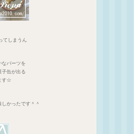
ってしまうん
かなパーツを
菓子缶が出る
ます☆
味しかったです＾＾