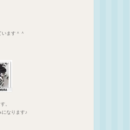
ています＾＾
ます。
みになります♪